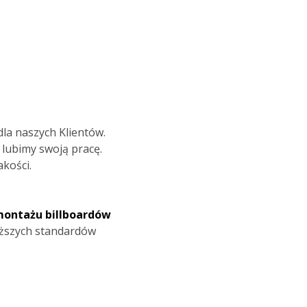
la naszych Klientów.
 lubimy swoją pracę.
akości.
montażu billboardów
yższych standardów