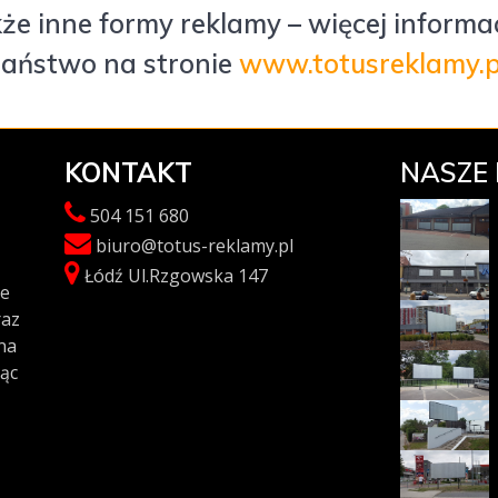
e inne formy reklamy – więcej informac
aństwo na stronie
www.totusreklamy.p
KONTAKT
NASZE 
504 151 680
biuro@totus-reklamy.pl
Łódź Ul.Rzgowska 147
ie
raz
na
ąc