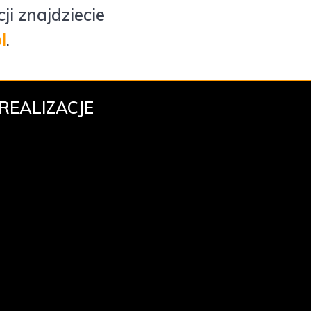
ji znajdziecie
l
.
REALIZACJE